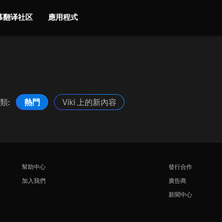
字幕翻译社区
應用程式
類:
熱門
Viki 上的新內容
幫助中心
發行合作
加入我們
廣告商
新聞中心