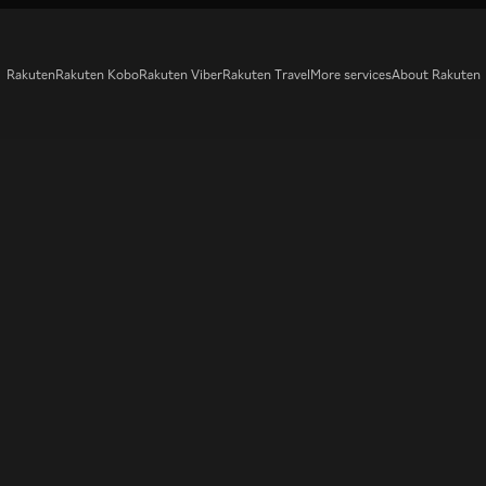
Rakuten
Rakuten Kobo
Rakuten Viber
Rakuten Travel
More services
About Rakuten