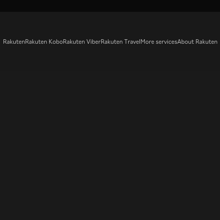
Rakuten
Rakuten Kobo
Rakuten Viber
Rakuten Travel
More services
About Rakuten