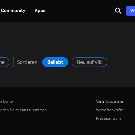
Community
Apps
Vi
lme
Sortieren:
Beliebt
Neu auf Viki
fe Center
Vertriebspartner
eiten Sie mit uns zusammen
Werbefachkräfte
Pressezentrum