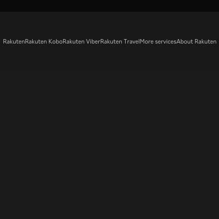
Rakuten
Rakuten Kobo
Rakuten Viber
Rakuten Travel
More services
About Rakuten