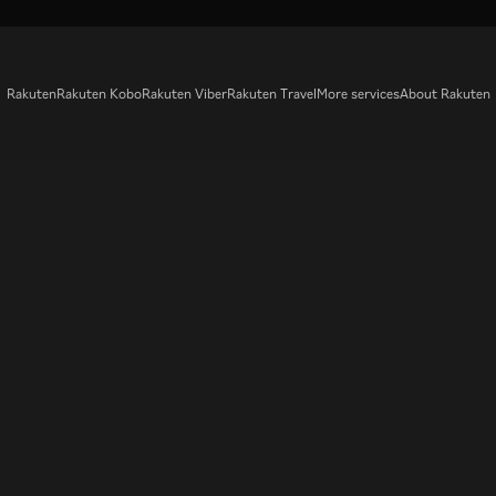
Rakuten
Rakuten Kobo
Rakuten Viber
Rakuten Travel
More services
About Rakuten