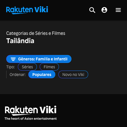
Categorias de Séries e Filmes
Tailândia
Gêneros: Família e Infantil
Tipo:
Séries
Filmes
Ordenar:
Populares
Novo no Viki