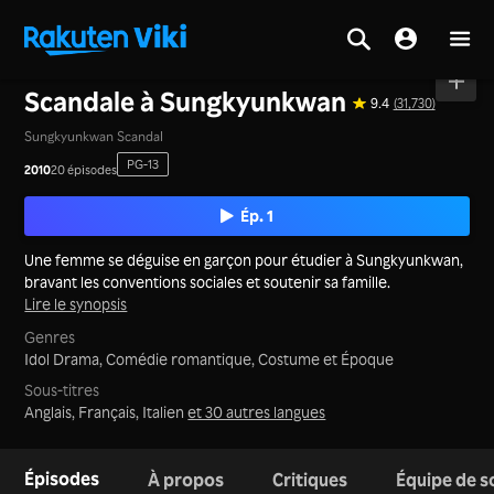
Accueil
>
Séries
>
Corée
Scandale à Sungkyunkwan
9.4
(31,730)
Sungkyunkwan Scandal
PG-13
2010
20 épisodes
Ép. 1
Une femme se déguise en garçon pour étudier à Sungkyunkwan,
bravant les conventions sociales et soutenir sa famille.
Lire le synopsis
Genres
Idol Drama,
Comédie romantique,
Costume et Époque
Sous-titres
Anglais, Français, Italien
et 30 autres langues
Épisodes
À propos
Critiques
Équipe de s