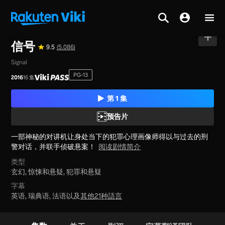
主页
>
系列节目
>
韩国
信号
9.5
(5,086)
Signal
PG-13
2016
16 集
第 1 集
预告片
一部神秘的对讲机让身处当下的犯罪心理画像师得以与过去的刑
警对话，并联手侦破悬案！
阅读剧情简介
类型
玄幻,
惊悚和悬疑,
犯罪和悬疑
字幕
英语, 瑞典语, 法语以及
其他21种語言