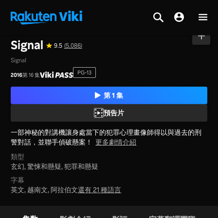
首頁
>
系列
>
韓國
Signal
9.5
(5,086)
Signal
PG-13
2016
第 16 集
第 1 集
預告片
一部神秘的對講機讓身處當下的犯罪心理畫像師得以與過去的刑
警對話，並聯手偵破懸案！
更多劇情介紹
類型
玄幻,
驚悚和懸疑,
犯罪和懸疑
字幕
英文, 越南文, 阿拉伯文
還有 21 種語言