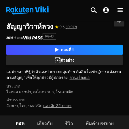
หน้าหลัก
>
ซีรีส์
>
เกาหลีใต้
สัญญาวิวาห์ลวง
9.5
(19,977)
PG-13
2016
16 ตอน
ตอนที่ 1
ตัวอย่าง
แม่ม่ายสาวที่รู้ว่าตัวเองป่วยระยะสุดท้าย ตัดสินใจเข้าสู่การแต่งงาน
ตามสัญญาเพื่อให้ลูกสาวมีผู้ปกครอง
อ่านเรื่องย่อ
ประเภท
ไอดอล ดราม่า,
เมโลดราม่า,
โรแมนติก
คำบรรยาย
อังกฤษ, ไทย, บอสเนีย
และอีก 22 ภาษา
ตอน
เกี่ยวกับ
รีวิว
ทีมคำบรรยาย