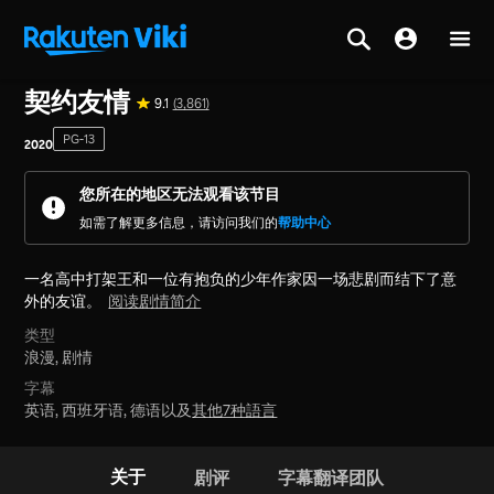
主页
>
系列节目
>
韩国
契约友情
9.1
(3,861)
PG-13
2020
您所在的地区无法观看该节目
如需了解更多信息，请访问我们的
帮助中心
一名高中打架王和一位有抱负的少年作家因一场悲剧而结下了意
外的友谊。
阅读剧情简介
类型
浪漫,
剧情
字幕
英语, 西班牙语, 德语以及
其他7种語言
关于
剧评
字幕翻译团队