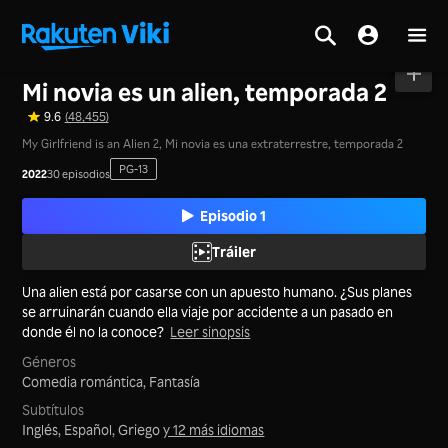
Inicio
>
Series
>
China Continental
Mi novia es un alien, temporada 2
9.6
(48,455)
My Girlfriend is an Alien 2, Mi novia es una extraterrestre, temporada 2
PG-13
2022
30 episodios
Episodio 1
Tráiler
Una alien está por casarse con un apuesto humano. ¿Sus planes
se arruinarán cuando ella viaje por accidente a un pasado en
donde él no la conoce?
Leer sinopsis
Géneros
Comedia romántica,
Fantasía
Subtítulos
Inglés, Español, Griego
y 12 más idiomas