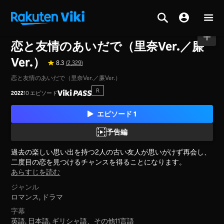
ホーム
>
シリーズ
>
日本
恋と友情のあいだで（里奈Ver.／廉
Ver.）
8.3
(2,329)
恋と友情のあいだで（里奈Ver.／廉Ver.）
R
2022
10 エピソード
エピソード 1
予告編
過去の楽しい思い出を持つ2人の古い友人が思いがけず再会し、
二度目の恋を見つけるチャンスを得ることになります。
あらすじを読む
ジャンル
ロマンス,
ドラマ
字幕
英語, 日本語, ギリシャ語
、
その他11言語